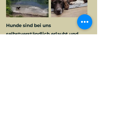
Hunde sind bei uns
selbstverständlich erlaubt und
herzlich willkommen!
Im
"hundedicht" umzäunten Garten
können Sie unbesorgt entspannen
und auch Ihr treuer Begleiter wird es
genießen sich frei bewegen zu
können.
Es gibt speziell für Hunde-Besitzer
Wohneinheiten mit privatem
Garten.
In den Zimmern halten wir für Sie
alles nötige, wie Napf, Decke, usw. für
Ihren 4-Beiner bereit.