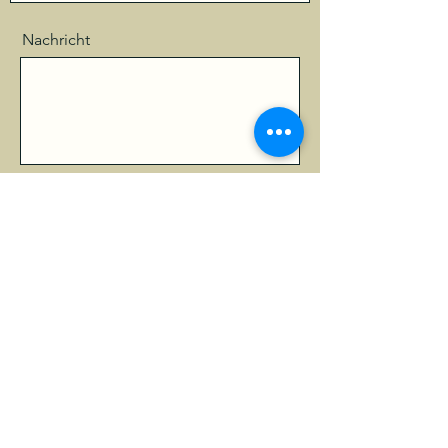
Nachricht
So wurde ich auf das
Jagersimmerl aufmerksam
Ich bin damit einvestanden, dass meine
Datenfür die Bearbeitung meiner
Anfrage erhoben und verabeitet weden.
Senden