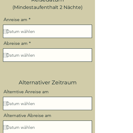
(Mindestaufenthalt 2 Nächte)
r
Anreise am
*
e
q
u
i
r
r
Abreise am
*
e
e
d
q
u
i
r
e
d
Alternativer Zeitraum
Alterntive Anreise am
Alternative Abreise am