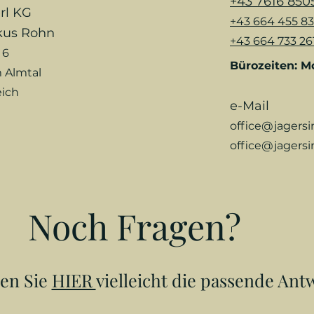
+43 7616 850
rl KG
+43
664 455 83
kus R
ohn
+43 664 733 26
 6
Bürozeiten: Mo
 Almtal
eich
e-Mail
office@jagersi
office@jagersi
Noch Fragen?
en Sie
HIER
vielleicht die passende Ant