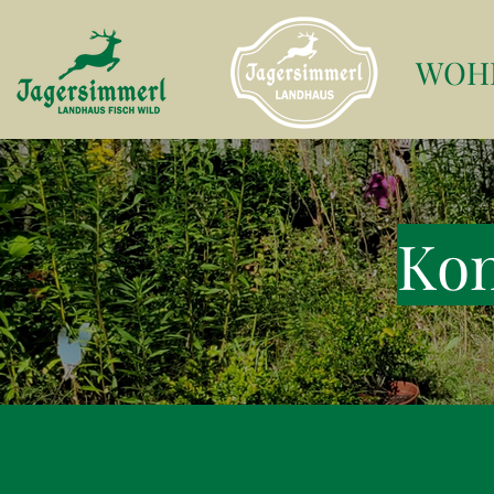
WOH
Kon