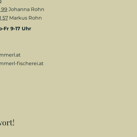
5
 99
Johanna Rohn
1 57
Markus Rohn
-Fr 9-17 Uhr
mmerl.at
mmerl-fischerei.at
wort!