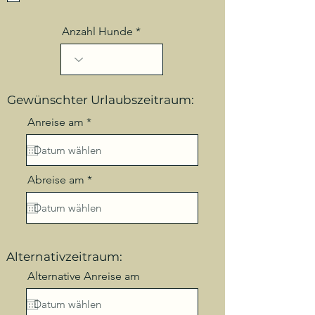
Anzahl Hunde
Gewünschter Urlaubszeitraum:
r
Anreise am
*
e
q
u
i
r
r
Abreise am
*
e
e
d
q
u
i
r
e
Alternativzeitraum:
d
Alternative Anreise am